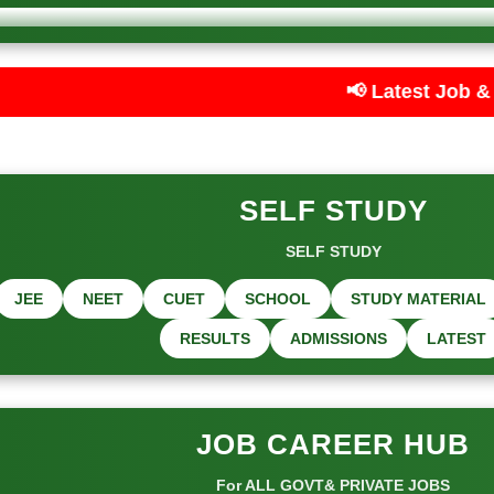
📢 Latest Job & Exam Updates — Ca
SELF STUDY
SELF STUDY
JEE
NEET
CUET
SCHOOL
STUDY MATERIAL
RESULTS
ADMISSIONS
LATEST
JOB CAREER HUB
For ALL GOVT& PRIVATE JOBS