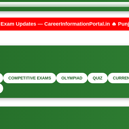
reerInformationPortal.in 🔥 Punjab PSPCL JE Electri
COMPETITIVE EXAMS
OLYMPIAD
QUIZ
CURREN