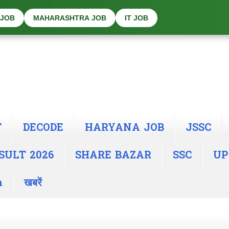
 JOB
MAHARASHTRA JOB
IT JOB
T
DECODE
HARYANA JOB
JSSC
SULT 2026
SHARE BAZAR
SSC
UP
n
खबरें