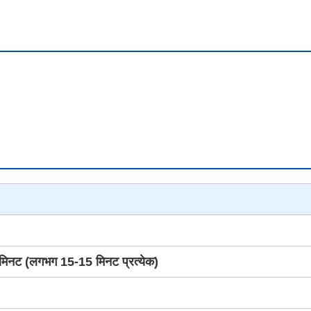
्द/मिनट (लगभग 15-15 मिनट प्रत्येक)