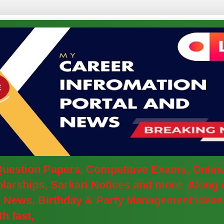
 Question Papers, Competitive Exams, Onlin
arships, Sarkari Notices and more. Along w
ve News, Birthday & Party Management Ideas
h fast,