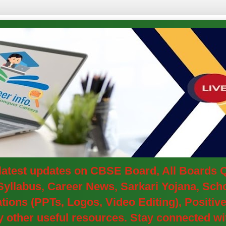
e latest updates on CBSE Board, All Boards
yllabus, Career News, Sarkari Yojana, Schol
ions (PPTs, Logos, Video Editing), Positi
other useful resources. Stay connected wit