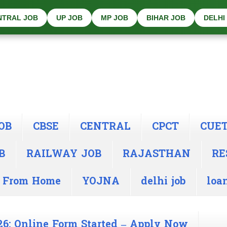
NTRAL JOB
UP JOB
MP JOB
BIHAR JOB
DELHI
OB
CBSE
CENTRAL
CPCT
CUE
B
RAILWAY JOB
RAJASTHAN
RE
 From Home
YOJNA
delhi job
loa
26: Online Form Started – Apply Now