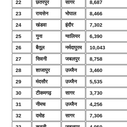
22
छतरपुर
सागर
8,687
23
रायसेन
भोपाल
8,466
24
खंडवा
इंदौर
7,302
25
गुना
ग्वालियर
6,390
26
बैतूल
नर्मदापुरम
10,043
27
सिवनी
जबलपुर
8,758
28
शाजापुर
उज्जैन
3,460
29
मंदसौर
उज्जैन
5,535
30
टीकमगढ़
सागर
3,730
31
नीमच
उज्जैन
4,256
32
दमोह
सागर
7,306
33
कटनी
जबलपुर
4,950