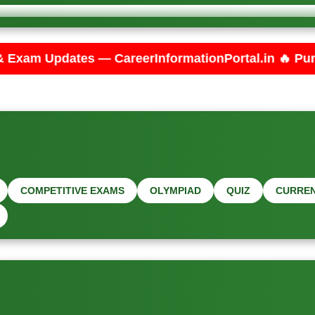
areerInformationPortal.in 🔥 Punjab PSPCL JE Elect
COMPETITIVE EXAMS
OLYMPIAD
QUIZ
CURREN