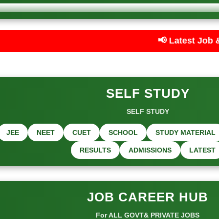
📢 Latest Job & Exam Updates — C
SELF STUDY
SELF STUDY
JEE
NEET
CUET
SCHOOL
STUDY MATERIAL
RESULTS
ADMISSIONS
LATEST
JOB CAREER HUB
For ALL GOVT& PRIVATE JOBS