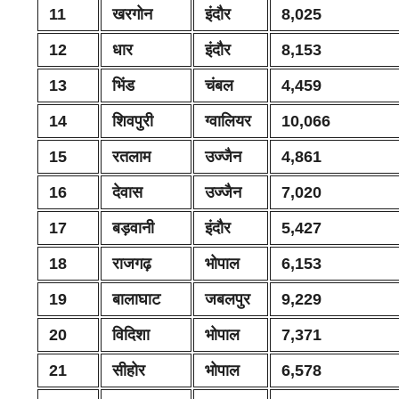
11
खरगोन
इंदौर
8,025
12
धार
इंदौर
8,153
13
भिंड
चंबल
4,459
14
शिवपुरी
ग्वालियर
10,066
15
रतलाम
उज्जैन
4,861
16
देवास
उज्जैन
7,020
17
बड़वानी
इंदौर
5,427
18
राजगढ़
भोपाल
6,153
19
बालाघाट
जबलपुर
9,229
20
विदिशा
भोपाल
7,371
21
सीहोर
भोपाल
6,578