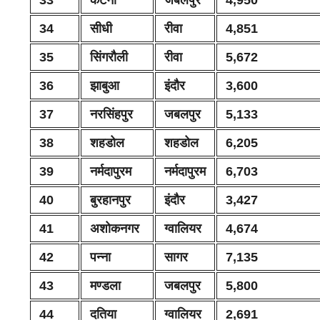
34
सीधी
रीवा
4,851
35
सिंगरौली
रीवा
5,672
36
झाबुआ
इंदौर
3,600
37
नरसिंहपुर
जबलपुर
5,133
38
शहडोल
शहडोल
6,205
39
नर्मदापुरम
नर्मदापुरम
6,703
40
बुरहानपुर
इंदौर
3,427
41
अशोकनगर
ग्वालियर
4,674
42
पन्ना
सागर
7,135
43
मण्डला
जबलपुर
5,800
44
दतिया
ग्वालियर
2,691