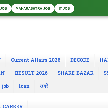
 JOB
MAHARASHTRA JOB
IT JOB
T
Current Affairs 2026
DECODE
HA
AN
RESULT 2026
SHARE BAZAR
S
 job
loan
खबरें
A CAREER