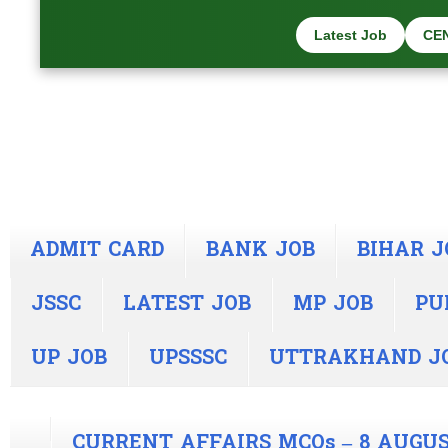
Latest Job
CE
ADMIT CARD
BANK JOB
BIHAR J
JSSC
LATEST JOB
MP JOB
PU
UP JOB
UPSSSC
UTTRAKHAND J
CURRENT AFFAIRS MCQs – 8 AUGUS