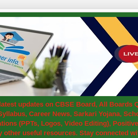
e latest updates on CBSE Board, All Boards
yllabus, Career News, Sarkari Yojana, Schol
ions (PPTs, Logos, Video Editing), Positi
other useful resources. Stay connected wit