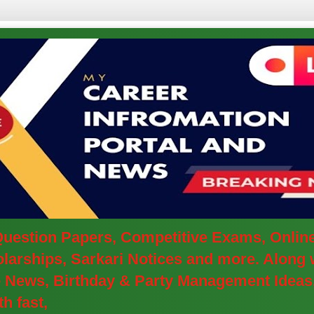
 Question Papers, Competitive Exams, Onlin
arships, Sarkari Notices and more. Along w
ve News, Birthday & Party Management Ideas
h fast,