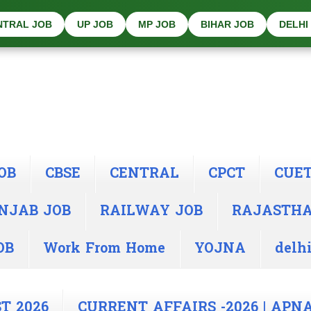
NTRAL JOB
UP JOB
MP JOB
BIHAR JOB
DELHI
OB
CBSE
CENTRAL
CPCT
CUE
NJAB JOB
RAILWAY JOB
RAJASTH
OB
Work From Home
YOJNA
delhi
T 2026
CURRENT AFFAIRS -2026 | APN