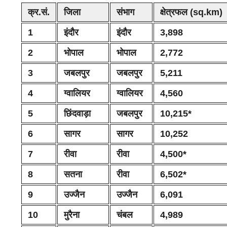
क्र.सं.
जिला
संभाग
क्षेत्रफल (sq.km)
1
इंदौर
इंदौर
3,898
2
भोपाल
भोपाल
2,772
3
जबलपुर
जबलपुर
5,211
4
ग्वालियर
ग्वालियर
4,560
5
छिंदवाड़ा
जबलपुर
10,215*
6
सागर
सागर
10,252
7
रीवा
रीवा
4,500*
8
सतना
रीवा
6,502*
9
उज्जैन
उज्जैन
6,091
10
मुरैना
चंबल
4,989