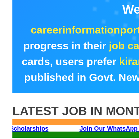
We
careerinformationport
progress in their
job ca
cards, users prefer
kir
published in Govt. New
LATEST JOB IN MON
All India Scholarships
Join O