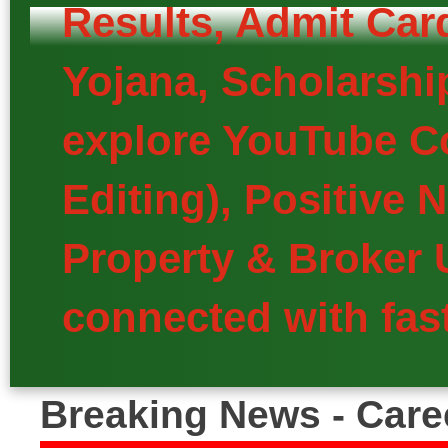
Results, Admit Car
Yojana, Scholarship
explore YouTube Co
Editing), Positive
Property & Broker 
connected with fast
Breaking News - Care