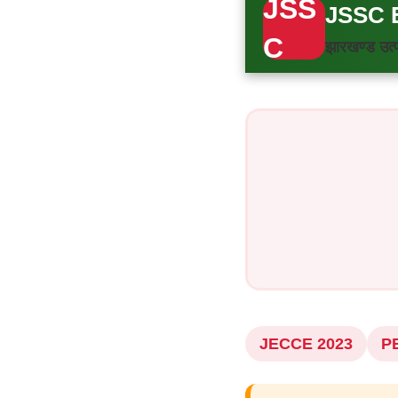
JSS
JSSC E
C
झारखण्ड उत्
JECCE 2023
PE