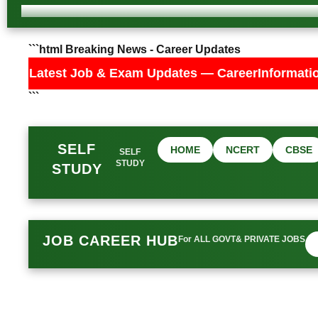
```html Breaking News - Career Updates
& Exam Updates — CareerInformationPortal.in 🔥 Punj
```
SELF
HOME
NCERT
CBSE
SELF
STUDY
STUDY
JOB CAREER HUB
For ALL GOVT& PRIVATE JOBS