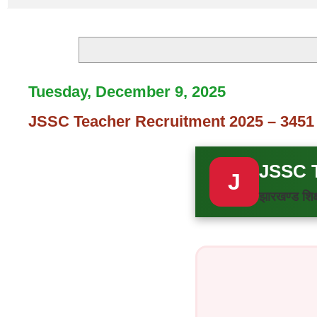
Tuesday, December 9, 2025
JSSC Teacher Recruitment 2025 – 3451
JSSC T
J
झारखण्ड श