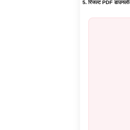
रिजल्ट PDF डाउनलोड क