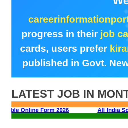
We
careerinformationport
progress in their
job ca
cards, users prefer
kir
published in Govt. New
LATEST JOB IN MON
UP Police Constable Online Form 2026