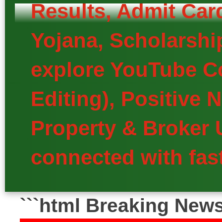
Results, Admit Car
Yojana, Scholarship
explore YouTube Co
Editing), Positive
Property & Broker 
connected with fast
```html Breaking New