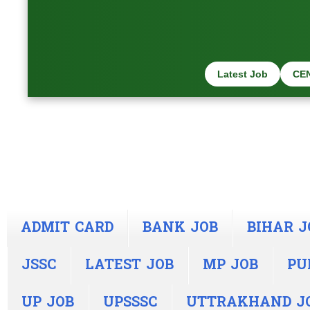
Latest Job
CE
ADMIT CARD
BANK JOB
BIHAR J
JSSC
LATEST JOB
MP JOB
PU
UP JOB
UPSSSC
UTTRAKHAND J