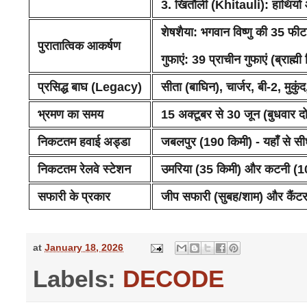
3. खितौली (Khitauli):
हाथियों 
शेषशैया:
भगवान विष्णु की 35 फीट 
पुरातात्विक आकर्षण
गुफाएं:
39 प्राचीन गुफाएं (ब्राह्म
प्रसिद्ध बाघ (Legacy)
सीता (बाघिन), चार्जर, बी-2, मुकु
भ्रमण का समय
15 अक्टूबर से 30 जून (बुधवार दो
निकटतम हवाई अड्डा
जबलपुर (190 किमी) - यहाँ से सीध
निकटतम रेलवे स्टेशन
उमरिया (35 किमी)
और कटनी (10
सफारी के प्रकार
जीप सफारी (सुबह/शाम) और कैंटर
at
January 18, 2026
Labels:
DECODE